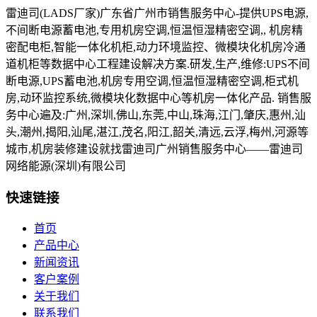
雷迪司(LADS厂家)广东省广州市销售服务中心-提供UPS电源,
不间断电源蓄电池,专用机房空调,恒温恒湿精密空调,, 机房精
密配电柜,智能一体化机柜,动力环境监控、微模块化机房冷通
道机柜等数据中心工程建设解决方案.研发,生产,维修:UPS不间
断电源,UPS蓄电池,机房专用空调,恒温恒湿精密空调,柜式机
房,动环监控系统,微模块化数据中心等机房一体化产品. 销售服
务中心遍及:广州,深圳,佛山,东莞,中山,珠海,江门,肇庆,惠州,汕
头,潮州,揭阳,汕尾,湛江,茂名,阳江,韶关,清远,云浮,梅州,河源等
城市,机房装修建设就找雷迪司广州销售服务中心——雷迪司
网络能源(深圳)有限公司
快速链接
首页
产品中心
新闻资讯
客户案例
关于我们
联系我们