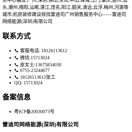
务中心遍及:广州,深圳,佛山,东莞,中山,珠海,江门,肇庆,惠州,汕
头,潮州,揭阳,汕尾,湛江,茂名,阳江,韶关,清远,云浮,梅州,河源等
城市,机房装修建设就找雷迪司广州销售服务中心——雷迪司
网络能源(深圳)有限公司
联系方式
📞 客服电话:
18126113612
📞
微信:15713024
📞
皮女士:13675834030
📞
0755-23244677
📞
18126113612张工
QQ:
15713024
备案信息
粤ICP备20030073号
雷迪司网络能源(深圳)有限公司